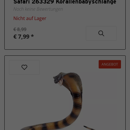
Safari 263329 Korallenbabyschlange
Neu
Noch keine Bewertungen
2025
Nicht auf Lager
€ 8,99
€ 7,99 *
ANGEBOT