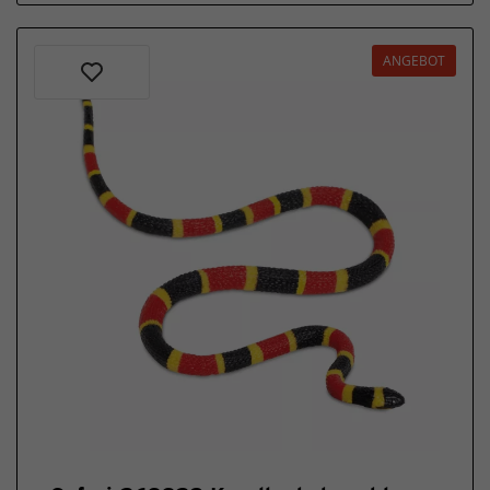
Wild
Life
ANGEBOT
Schleich
Meerestiere
Schleich
Wizarding
World -
Harry
Potter
Schleich
Die Schule
der
Magischen
Tiere
Schleich
Auslaufartikel
Schleich
Collector's
items
Schleich