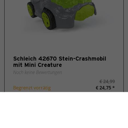
Schleich 42670 Stein-Crashmobil
mit Mini Creature
Noch keine Bewertungen
€ 24,99
Begrenzt vorrätig
€ 24,75 *
Kaufen
ANGEBOT