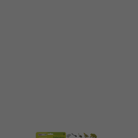
Wild
Life
Schleich
Meerestiere
Schleich
Wizarding
World -
Harry
Potter
Schleich
Die Schule
der
Magischen
Tiere
Schleich
Auslaufartikel
Schleich
Collector's
items
Schleich