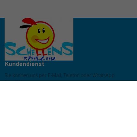
Werktags vor 16:00 Uhr bestellt, noch am selben Tag
versendet
Kundendienst
Sie können uns per E-Mail, Telefon oder WhatsApp
kontaktieren.
Bleib informiert
Melden Sie sich für unseren Newsletter an und bleiben
Sie über die neuesten Spielzeuge und besten Angebote
informiert!