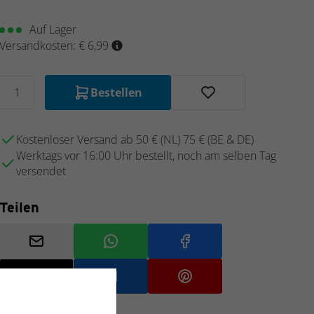
Auf Lager
Versandkosten: € 6,99
Bestellen
Kostenloser Versand ab 50 € (NL) 75 € (BE & DE)
Werktags vor 16:00 Uhr bestellt, noch am selben Tag
versendet
Teilen