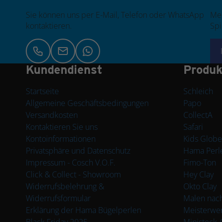
Sie können uns per E-Mail, Telefon oder WhatsApp
Mel
kontaktieren.
Spi
Kundendienst
Produk
Startseite
Schleich
Allgemeine Geschäftsbedingungen
Papo
Versandkosten
CollectA
Kontaktieren Sie uns
Safari
Kontoinformationen
Kids Globe
Privatsphäre und Datenschutz
Hama Perl
Impressum - Cosch V.O.F.
Fimo-Ton
Click & Collect - Showroom
Hey Clay
Widerrufsbelehrung &
Okto Clay
Widerrufsformular
Malen nach
Erklärung der Hama Bügelperlen
Meisterwer