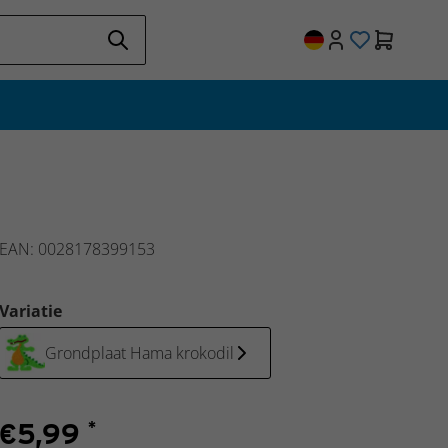
EAN: 0028178399153
Variatie
Grondplaat Hama krokodil
€
5,99
*