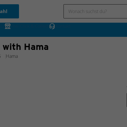
ahl
NL)
Frei Click & Collect
Kontakt
 with Hama
5
Hama