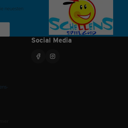
die neuesten
Social Media
ens-
mmer
: