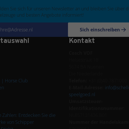
den Sie sich für unseren Newsletter an und bleiben Sie über 
elzeuge und besten Angebote informiert!
Sich einschreiben
tauswahl
Kontakt
Cosch VOF
Helsestraat 1B
5674 BA Nuenen
Die Niederlande
 | Horse Club
Telefon:
+31 (0)40-7871000
en
E-Mail-Adresse:
info@schell
speelgoed.nl
Umsatzsteuer-
Identifikationsnummer:
 Zahlen: Entdecken Sie die
NL857131436.B01
ke von Schipper
Nummer der Handelska