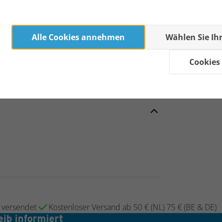
Alle Cookies annehmen
Wählen Sie Ih
Cookies
g versendet
Kostenloser Versand ab 50 € (NL) 75 € (BE & DE)
eib informiert