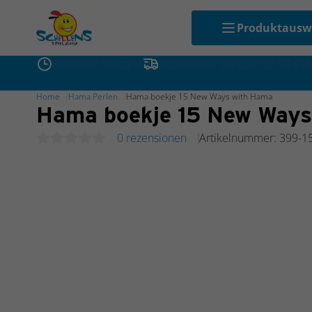
Produktausw
Schneller Versand
Kostenloser Versand ab 50 € (
Home
Hama Perlen
Hama boekje 15 New Ways with Hama
Hama boekje 15 New Ways
0 rezensionen
Artikelnummer: 399-1