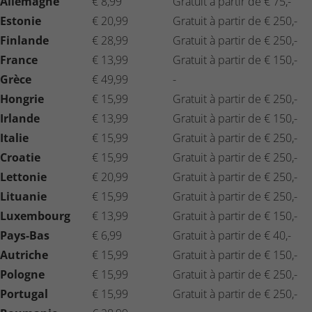
Allemagne
€ 8,99
Gratuit à partir de € 75,-
pennelli
de mini-
reptiles et
Oiseau
Cadre en
Estonie
€ 20,99
Gratuit à partir de € 250,-
animaux
amphibiens
Schleich
aluminium
Finlande
€ 28,99
Gratuit à partir de € 250,-
Collecta
Wild
Arbres et
Life
France
€ 13,99
Gratuit à partir de € 150,-
accessoires
Schleich
Grèce
€ 49,99
-
Animaux
Hongrie
€ 15,99
Gratuit à partir de € 250,-
marins
Irlande
€ 13,99
Gratuit à partir de € 150,-
Schleich
Wizarding
Italie
€ 15,99
Gratuit à partir de € 250,-
World -
Croatie
€ 15,99
Gratuit à partir de € 250,-
Harry
Lettonie
€ 20,99
Gratuit à partir de € 250,-
Potter
Lituanie
€ 15,99
Gratuit à partir de € 250,-
Schleich
School
Luxembourg
€ 13,99
Gratuit à partir de € 150,-
of
Pays-Bas
€ 6,99
Gratuit à partir de € 40,-
Magical
Autriche
€ 15,99
Gratuit à partir de € 150,-
Animals
Pologne
€ 15,99
Gratuit à partir de € 250,-
Schleich
Articles
Portugal
€ 15,99
Gratuit à partir de € 250,-
discontinués