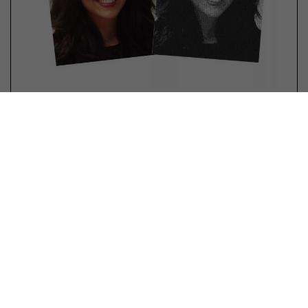
Foto 40x40 cm
Pas encore d'avis
En stock
€ 50,00 *
Commandé avant 16h00 les jours ouvrables, expédié le
jour même