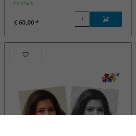
En stock
Schleich
Collector's
items
€ 60,00 *
Schleich
Nouveau
2025