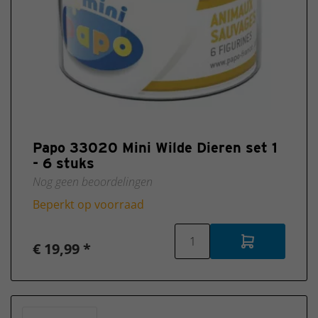
Wilde
Schilderijlijsten
dieren
Schleich
Zeedieren
Schleich
Wizarding
World -
Harry
Potter
Papo 33020 Mini Wilde Dieren set 1
Schleich
- 6 stuks
De
Nog geen beoordelingen
school
van
Beperkt op voorraad
magische
dieren
€ 19,99 *
Schleich
Uitlopende
artikelen
Schleich
Collector's