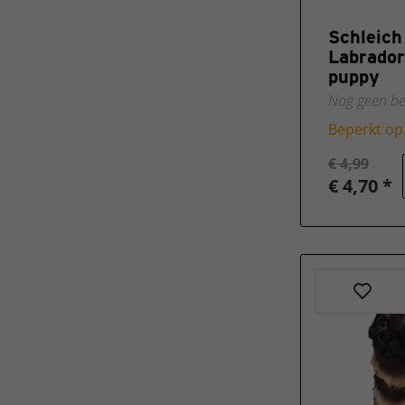
Schleich
Labrador
puppy
Nog geen be
Beperkt op
€ 4,99
€ 4,70 *