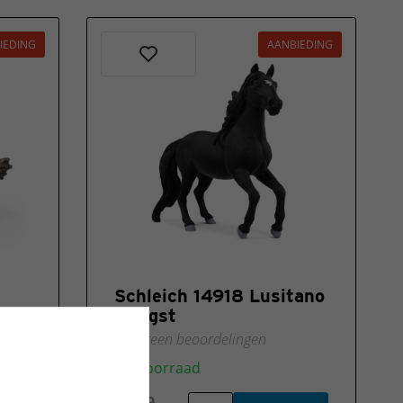
IEDING
AANBIEDING
Schleich 14918 Lusitano
Hengst
Nog geen beoordelingen
Op voorraad
€ 8,99