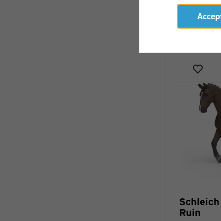
€ 8,70 *
Accept
Schleic
Ruin