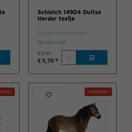
te
Schleich 14924 Duitse
Herder teefje
Nog geen beoordelingen
Op voorraad
€ 5,99
€ 5,70 *
IEDING
AANBIEDING