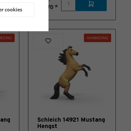
€ 8,70 *
er cookies
IEDING
AANBIEDING
tang
Schleich 14921 Mustang
Hengst