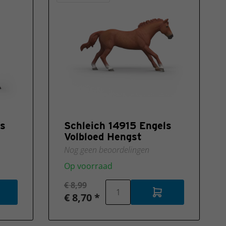
ls
Schleich 14915 Engels
Volbloed Hengst
Nog geen beoordelingen
Op voorraad
€ 8,99
€ 8,70 *