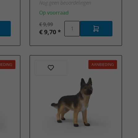
Nog geen beoordelingen
Op voorraad
€ 9,99
€ 9,70 *
IEDING
AANBIEDING