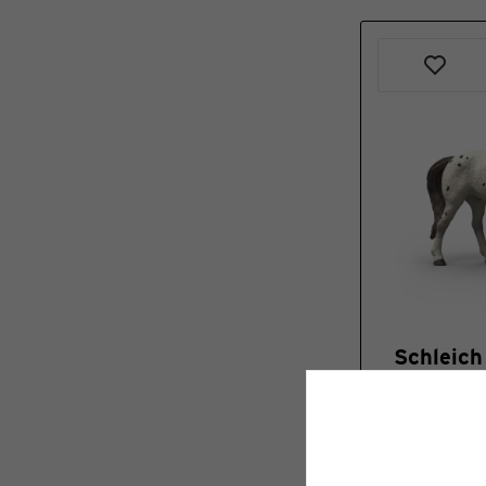
Schleich
Knabstr
Nog geen be
Beperkt op
€ 8,99