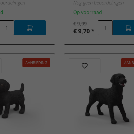
oordelingen
Nog geen beoordelingen
ad
Op voorraad
€ 9,99
€ 9,70 *
AANBIEDING
AANB