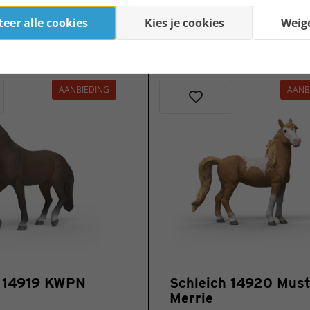
€ 8,70 *
eer alle cookies
Kies je cookies
Weig
AANBIEDING
AANB
h 14919 KWPN
Schleich 14920 Mus
Merrie