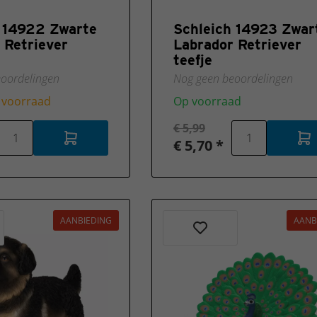
 14922 Zwarte
Schleich 14923 Zwar
 Retriever
Labrador Retriever
teefje
oordelingen
Nog geen beoordelingen
 voorraad
Op voorraad
€ 5,99
€ 5,70 *
AANBIEDING
AANB