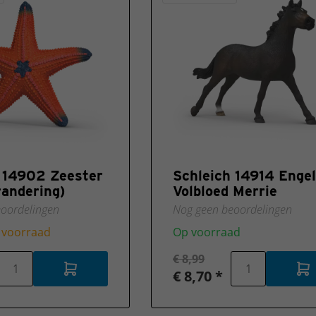
 14902 Zeester
Schleich 14914 Enge
randering)
Volbloed Merrie
oordelingen
Nog geen beoordelingen
 voorraad
Op voorraad
€ 8,99
€ 8,70 *