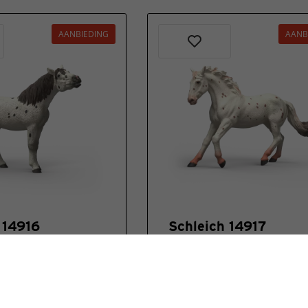
AANBIEDING
AANB
 14916
Schleich 14917
upper Ruin
Knabstrupper Merrie
oordelingen
Nog geen beoordelingen
 voorraad
Op voorraad
€ 8,99