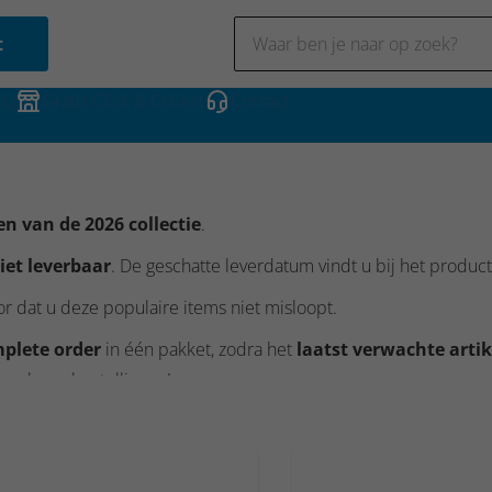
t
NL)
Gratis Click & Collect
Contact
en van de 2026 collectie
.
iet leverbaar
. De geschatte leverdatum vindt u bij het product
r dat u deze populaire items niet misloopt.
plete order
in één pakket, zodra het
laatst verwachte artik
wee losse bestellingen!