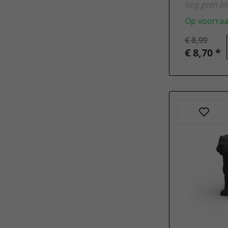
Nog geen be
Op voorra
€ 8,99
€ 8,70 *