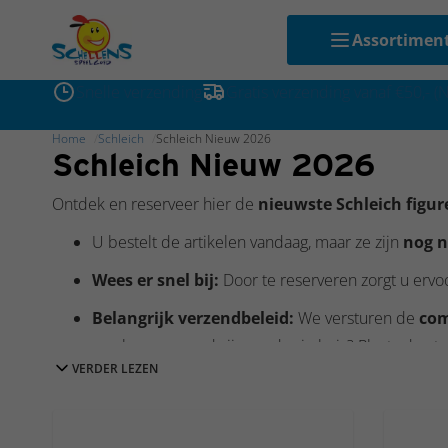
Assortimen
Snelle verzending
Gratis verzending vanaf €50,- (
Home
Schleich
Schleich Nieuw 2026
Schleich Nieuw 2026
Ontdek en reserveer hier de
nieuwste Schleich figur
U bestelt de artikelen vandaag, maar ze zijn
nog n
Wees er snel bij:
Door te reserveren zorgt u ervoo
Belangrijk verzendbeleid:
We versturen de
com
nu al op voorraad zijn eerder in huis? Plaats dan t
VERDER LEZEN