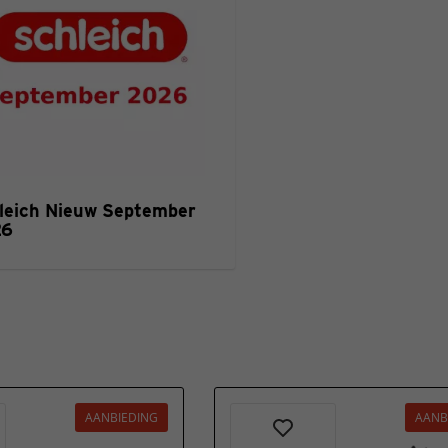
leich Nieuw September
26
AANBIEDING
AANB