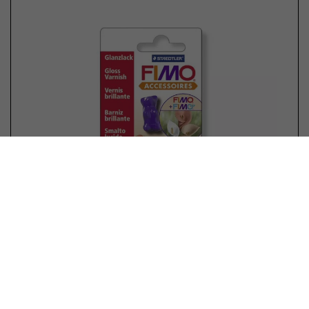
Fimo Glanslak op waterbasis (
vernis)