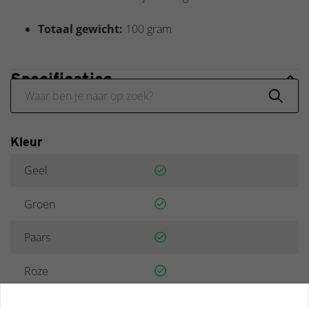
Totaal gewicht:
100 gram
Specificaties
Kleur
Geel
Groen
Paars
Roze
Meerkleurig