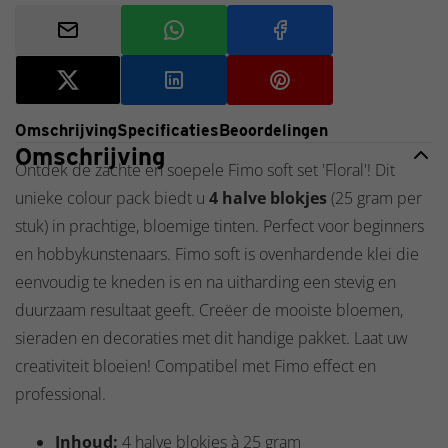
Omschrijving
Specificaties
Beoordelingen
Omschrijving
Ontdek de zachte en soepele Fimo soft set 'Floral'! Dit
unieke colour pack biedt u
4 halve blokjes
(25 gram per
stuk) in prachtige, bloemige tinten. Perfect voor beginners
en hobbykunstenaars. Fimo soft is ovenhardende klei die
eenvoudig te kneden is en na uitharding een stevig en
duurzaam resultaat geeft. Creëer de mooiste bloemen,
sieraden en decoraties met dit handige pakket. Laat uw
creativiteit bloeien! Compatibel met Fimo effect en
professional.
Inhoud:
4 halve blokjes à 25 gram