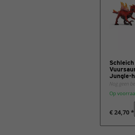
Schleic
Vuursaur
Jungle-h
Nog geen be
Op voorra
€ 24,70 *