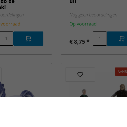
ldo de
uil
ki
oordelingen
Nog geen beoordelingen
 voorraad
Op voorraad
€ 8,75 *
AANB