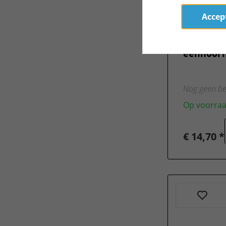
Accept
Schleic
eenhoor
Nog geen be
Op voorra
€ 14,70 *