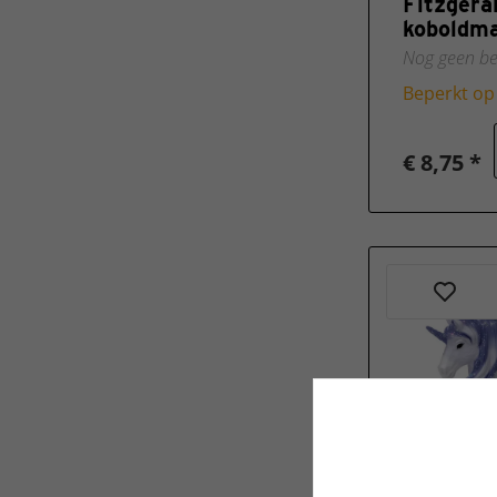
Fitzgera
koboldma
Nog geen be
Beperkt op
€ 8,75 *