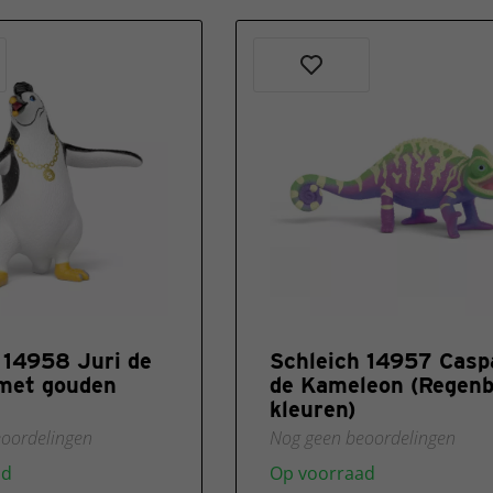
 14958 Juri de
Schleich 14957 Casp
met gouden
de Kameleon (Regen
kleuren)
oordelingen
Nog geen beoordelingen
ad
Op voorraad