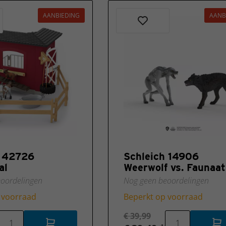
AANBIEDING
AANB
h 42726
Schleich 14906
al
Weerwolf vs. Faunaat
oordelingen
Nog geen beoordelingen
 voorraad
Beperkt op voorraad
€ 39,99