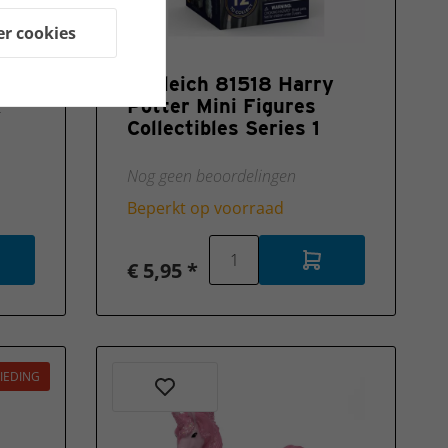
er cookies
Schleich 81518 Harry
&
Potter Mini Figures
Collectibles Series 1
Nog geen beoordelingen
Beperkt op voorraad
€ 5,95 *
IEDING