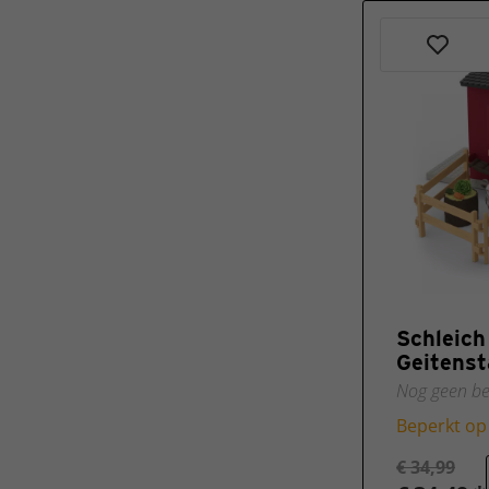
Schleic
Geitenst
Nog geen be
Beperkt op
€ 34,99