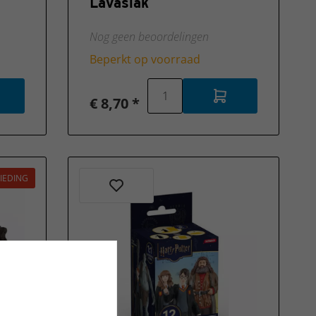
Lavaslak
Nog geen beoordelingen
Beperkt op voorraad
€ 8,70 *
IEDING