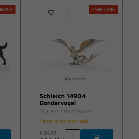
IEDING
AANBIEDING
Schleich 14904
Dondervogel
Nog geen beoordelingen
Beperkt op voorraad
€ 34,99