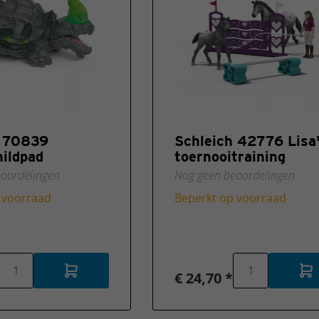
h 70839
Schleich 42776 Lisa
ildpad
toernooitraining
oordelingen
Nog geen beoordelingen
 voorraad
Beperkt op voorraad
€ 24,70 *