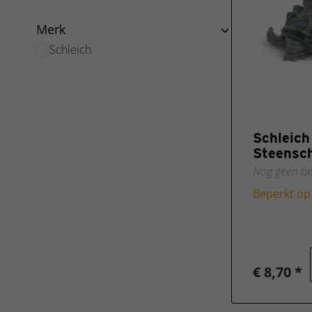
Merk
Schleich
Schleic
Steensch
Nog geen be
Beperkt op
€ 8,70 *