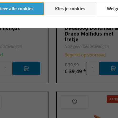
eer alle cookies
Kies je cookies
Weig
h 70858 Cosmos
Schleich 14907
n hengst
Dwaaloog Dolleman 
Draco Malfidus met
fretje
oordelingen
Nog geen beoordelingen
ad
Beperkt op voorraad
€ 39,99
€ 39,49 *
AANB