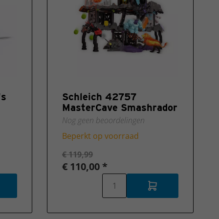
's
Schleich 42757
MasterCave Smashrador
Nog geen beoordelingen
Beperkt op voorraad
€ 119,99
€ 110,00 *