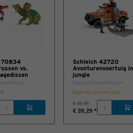
h 70834
Schleich 42720
ussen vs.
Avonturenvoertuig in
agedissen
jungle
oordelingen
Nog geen beoordelingen
ad
Beperkt op voorraad
€ 39,99
€ 39,29 *