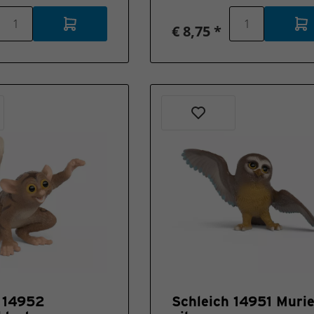
€ 8,75 *
h 14952
Schleich 14951 Murie