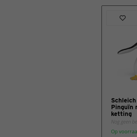
Schleich
Pinguïn 
ketting
Nog geen be
Op voorra