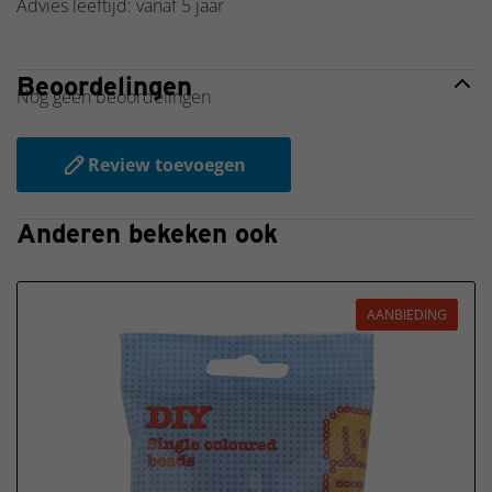
Advies leeftijd: vanaf 5 jaar
Beoordelingen
Nog geen beoordelingen
Review toevoegen
Anderen bekeken ook
AANBIEDING