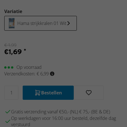
items
Schleich
Variatie
Nieuw
2025
Hama strijkkralen 01 Wit
€
1,99
€
1,69
*
Op voorraad
Verzendkosten: € 6,99
Bestellen
Gratis verzending vanaf €50,- (NL) € 75,- (BE & DE)
Op werkdagen voor 16:00 uur besteld, dezelfde dag
verstuurd