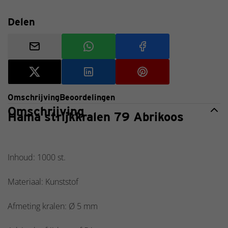
Delen
Omschrijving
Beoordelingen
Omschrijving
Hama strijkkralen 79 Abrikoos
Inhoud: 1000 st.
Materiaal: Kunststof
Afmeting kralen:
Ø 5 mm