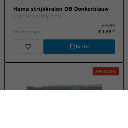
Hama strijkkralen 08 Donkerblauw
Nog geen beoordelingen
€ 1,99
Op voorraad
€ 1,69 *
Bestel
AANBIEDING